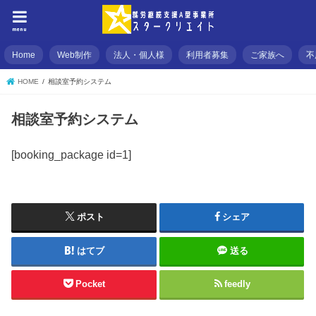
menu
Home
Web制作
法人・個人様
利用者募集
ご家族へ
不
HOME
相談室予約システム
相談室予約システム
[booking_package id=1]
ポスト
シェア
はてブ
送る
Pocket
feedly