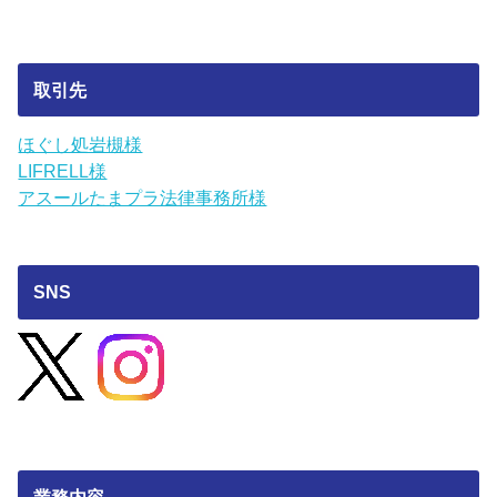
取引先
ほぐし処岩槻様
LIFRELL様
アスールたまプラ法律事務所様
SNS