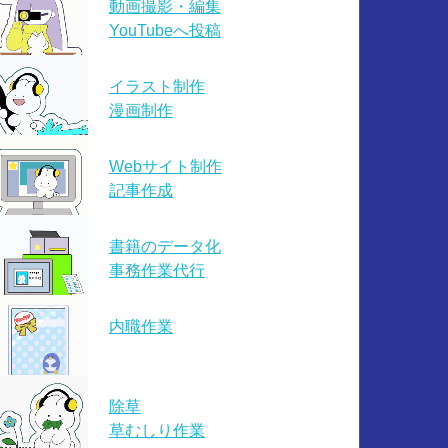
動画撮影・編集
YouTubeへ投稿
イラスト制作
漫画制作
Webサイト制作
記事作成
書籍のデータ化
事務作業代行
内職作業
除草
草むしり作業