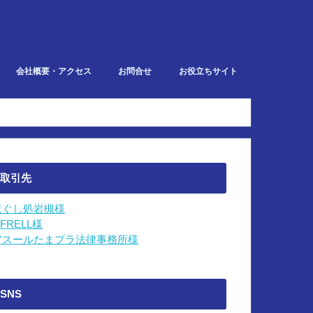
会社概要・アクセス
お問合せ
お役立ちサイト
での業務
取引先
ほぐし処岩槻様
IFRELL様
アスールたまプラ法律事務所様
SNS