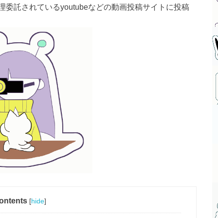
委託されているyoutubeなどの動画投稿サイトに投稿
ontents
[
hide
]