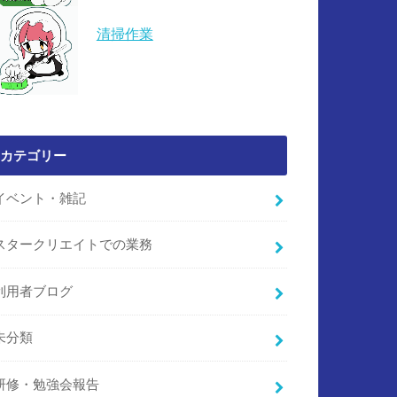
清掃作業
カテゴリー
イベント・雑記
スタークリエイトでの業務
利用者ブログ
未分類
研修・勉強会報告