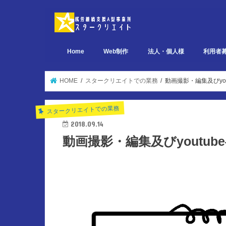
Home
Web制作
法人・個人様
利用者
デザイン関連 ポートフォリオ
ページ設計関連 ポートフォリオ
実装関連 ポートフォリオ
HOME
スタークリエイトでの業務
動画撮影・編集及びyou
スタークリエイトでの業務
2018.09.14
動画撮影・編集及びyoutub