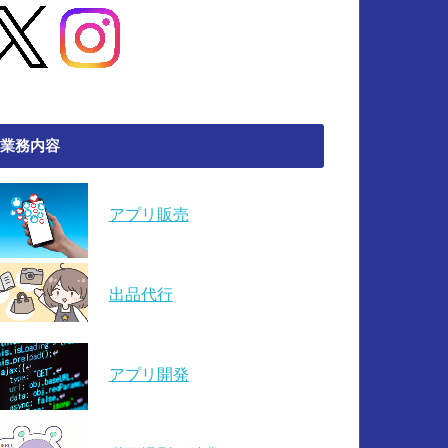
業務内容
アプリ販売
出品代行
アプリ開発