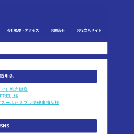
会社概要・アクセス
お問合せ
お役立ちサイト
での業務
取引先
ほぐし処岩槻様
IFRELL様
アスールたまプラ法律事務所様
SNS