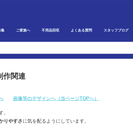
募集
ご家族へ
不用品回収
よくある質問
スタッフブログ
研修・勉強会報告
イベント・雑記
スタークリエイト
利用者ブログ
制作関連
へ
画像等のデザインへ（当ページTOPへ）
す。
かりやすさ
に気を配るようにしています。