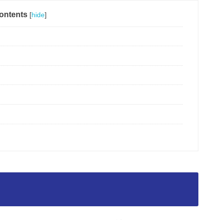
ontents
[
hide
]