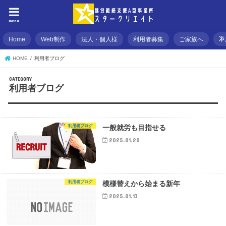
menu
Home
Web制作
法人・個人様
利用者募集
ご家族へ
不
HOME
利用者ブログ
利用者ブログ
利用者ブログ
一般就労も目指せる
2025.01.20
利用者ブログ
模様替えから始まる新年
2025.01.13