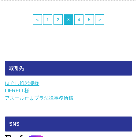
<
1
2
3
4
5
>
取引先
ほぐし処岩槻様
LIFRELL様
アスールたまプラ法律事務所様
SNS