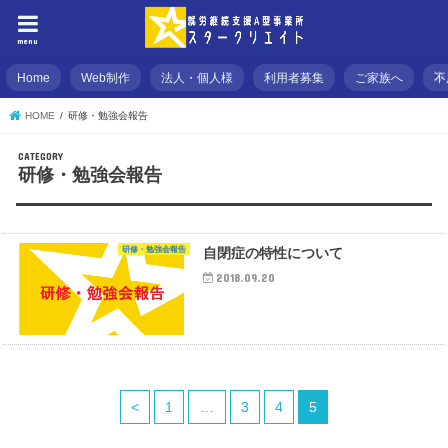
menu
Home
Web制作
法人・個人様
利用者募集
ご家族へ
不
HOME
研修・勉強会報告
研修・勉強会報告
研修・勉強会報告
自閉症の特性について
2018.09.20
<
1
…
3
4
5