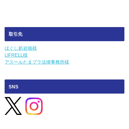
取引先
ほぐし処岩槻様
LIFRELL様
アスールたまプラ法律事務所様
SNS