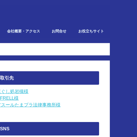
会社概要・アクセス
お問合せ
お役立ちサイト
での業務
取引先
ほぐし処岩槻様
IFRELL様
アスールたまプラ法律事務所様
SNS