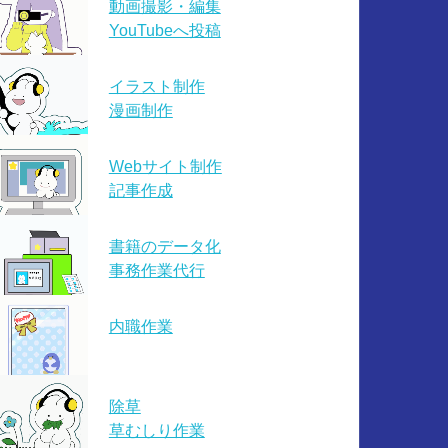
動画撮影・編集
YouTubeへ投稿
イラスト制作
漫画制作
Webサイト制作
記事作成
書籍のデータ化
事務作業代行
内職作業
除草
草むしり作業