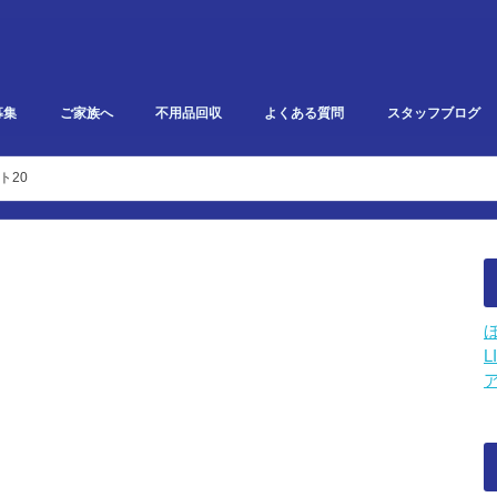
募集
ご家族へ
不用品回収
よくある質問
スタッフブログ
研修・勉強会報告
イベント・雑記
スタークリエイト
利用者ブログ
ト20
L