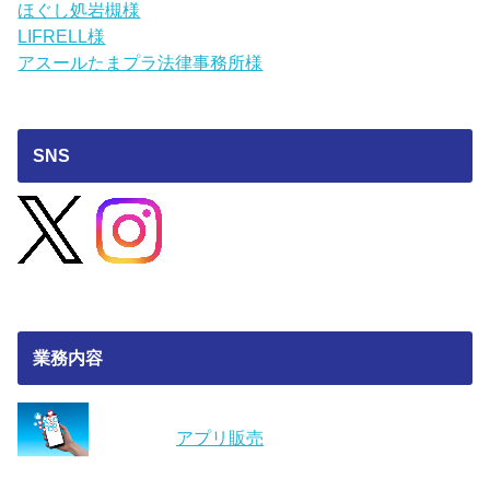
ほぐし処岩槻様
LIFRELL様
アスールたまプラ法律事務所様
SNS
業務内容
アプリ販売