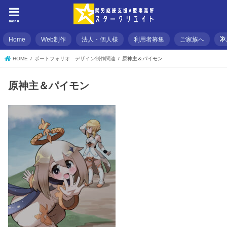
menu
Home
Web制作
法人・個人様
利用者募集
ご家族へ
不
HOME
ポートフォリオ デザイン制作関連
原神主＆パイモン
原神主＆パイモン