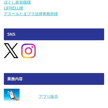
ほぐし処岩槻様
LIFRELL様
アスールたまプラ法律事務所様
SNS
業務内容
アプリ販売