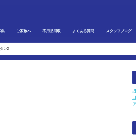
募集
ご家族へ
不用品回収
よくある質問
スタッフブログ
研修・勉強会報告
イベント・雑記
スタークリエイト
利用者ブログ
タン2
L