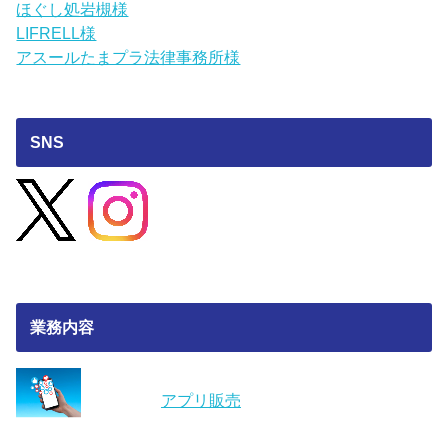
ほぐし処岩槻様
LIFRELL様
アスールたまプラ法律事務所様
SNS
業務内容
アプリ販売