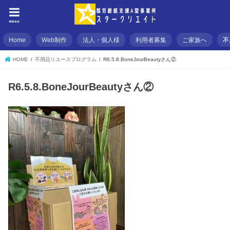
menu
Home
Web制作
法人・個人様
利用者募集
ご家族へ
不
HOME
不用品リユースプログラム
R6.5.8.BoneJourBeautyさん②
R6.5.8.BoneJourBeautyさん②