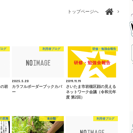
トップページへ
ブログ
利用者ブログ
研修・勉強会報告
2025.5.20
2019.11.19
ての岩
カラフルボーダーブックカバ
さいたま市岩槻区顔の見える
ー
ネットワーク会議（令和元年
度 第2回）
の業務
未分類
利用者ブログ