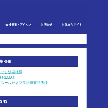
会社概要・アクセス
お問合せ
お役立ちサイト
での業務
取引先
ほぐし処岩槻様
IFRELL様
アスールたまプラ法律事務所様
SNS