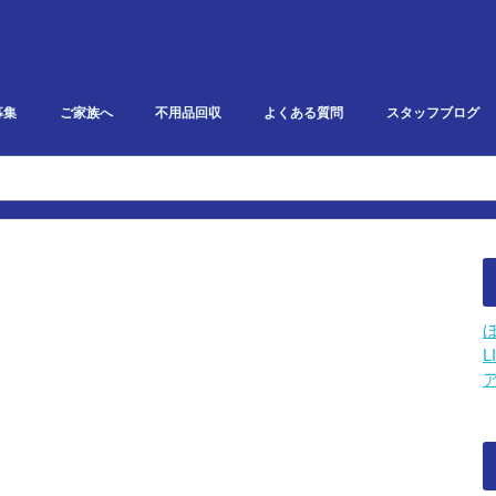
募集
ご家族へ
不用品回収
よくある質問
スタッフブログ
研修・勉強会報告
イベント・雑記
スタークリエイト
利用者ブログ
L