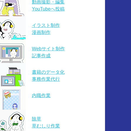
動画撮影・編集
YouTubeへ投稿
イラスト制作
漫画制作
Webサイト制作
記事作成
書籍のデータ化
事務作業代行
内職作業
除草
草むしり作業