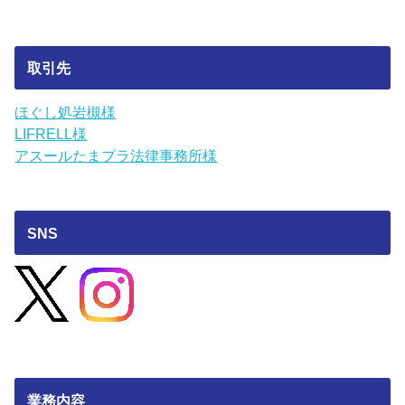
取引先
ほぐし処岩槻様
LIFRELL様
アスールたまプラ法律事務所様
SNS
業務内容