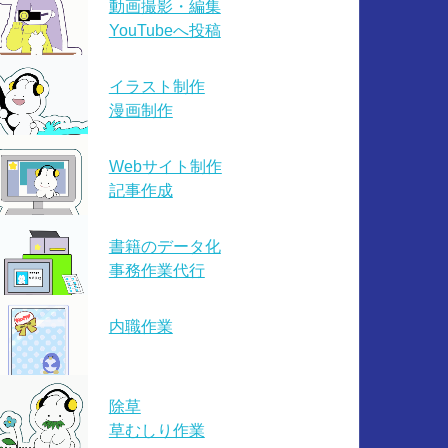
動画撮影・編集
YouTubeへ投稿
イラスト制作
漫画制作
Webサイト制作
記事作成
書籍のデータ化
事務作業代行
内職作業
除草
草むしり作業