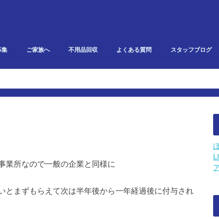
募集
ご家族へ
不用品回収
よくある質問
スタッフブログ
研修・勉強会報告
イベント・雑記
スタークリエイト
利用者ブログ
L
事業所なので一般の企業と同様に
いとまずもらえて次は半年後から一年経過後に付与され