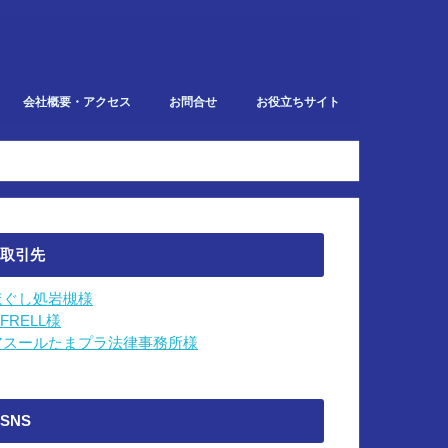
会社概要・アクセス
お問合せ
お役立ちサイト
での業務
取引先
ほぐし処岩槻様
IFRELL様
アスールたまプラ法律事務所様
SNS