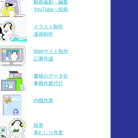
動画撮影・編集
YouTubeへ投稿
イラスト制作
漫画制作
Webサイト制作
記事作成
書籍のデータ化
事務作業代行
内職作業
除草
草むしり作業