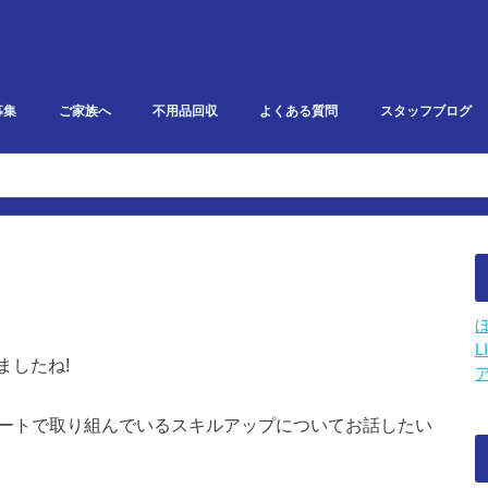
募集
ご家族へ
不用品回収
よくある質問
スタッフブログ
研修・勉強会報告
イベント・雑記
スタークリエイト
利用者ブログ
L
ましたね!
ベートで取り組んでいるスキルアップについてお話したい