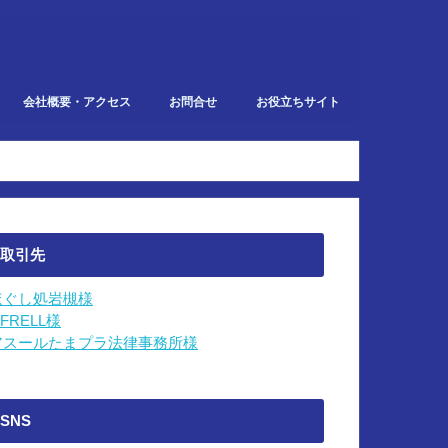
会社概要・アクセス
お問合せ
お役立ちサイト
での業務
取引先
ほぐし処岩槻様
IFRELL様
アスールたまプラ法律事務所様
SNS