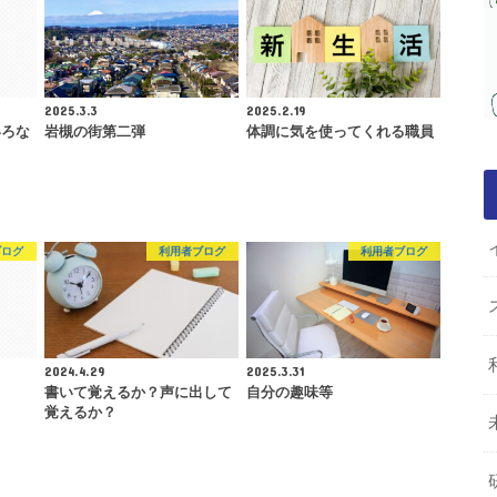
2025.3.3
2025.2.19
いろな
岩槻の街第二弾
体調に気を使ってくれる職員
ブログ
利用者ブログ
利用者ブログ
2024.4.29
2025.3.31
書いて覚えるか？声に出して
自分の趣味等
覚えるか？