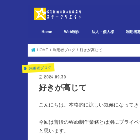
Home
Web制作
法人・個人様
利用者
デザイン関連 ポートフォリオ
ページ設計関連 ポートフォリオ
実装関連 ポートフォリオ
HOME
利用者ブログ
好きが高じて
利用者ブログ
2024.09.30
好きが高じて
こんにちは。本格的に涼しい気候になってき
今回は普段のWeb制作業務とは別にプライ
と思います。