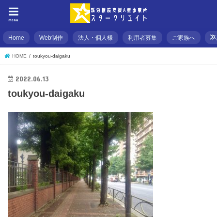
menu
Home
Web制作
法人・個人様
利用者募集
ご家族へ
不
HOME
toukyou-daigaku
2022.06.13
toukyou-daigaku