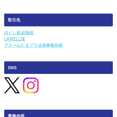
取引先
ほぐし処岩槻様
LIFRELL様
アスールたまプラ法律事務所様
SNS
業務内容