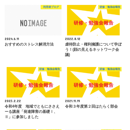
利用者ブログ
研修・勉強会報告
2024.6.11
2022.8.12
おすすめのストレス解消方法
虐待防止・権利擁護について学ぼ
う！(顔の見えるネットワーク会
議)
研修・勉強会報告
研修・勉強会報告
2023.2.22
2021.11.19
令和4年度 地域でともにささえ
令和３年度第２回はたらく部会
ーる講座「発達障害の基礎Ⅰ、
Ⅱ」に参加しました