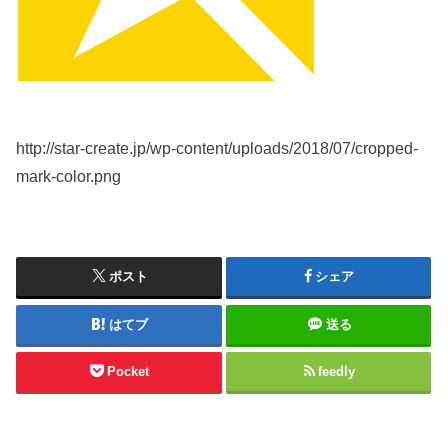
http://star-create.jp/wp-content/uploads/2018/07/cropped-
mark-color.png
ポスト
シェア
はてブ
送る
Pocket
feedly