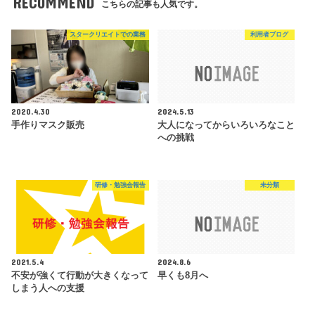
RECOMMEND
こちらの記事も人気です。
スタークリエイトでの業務
利用者ブログ
2020.4.30
2024.5.13
手作りマスク販売
大人になってからいろいろなこと
への挑戦
研修・勉強会報告
未分類
2021.5.4
2024.8.6
不安が強くて行動が大きくなって
早くも8月へ
しまう人への支援