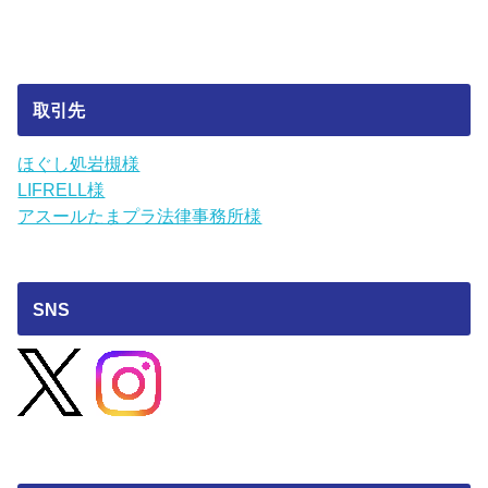
取引先
ほぐし処岩槻様
LIFRELL様
アスールたまプラ法律事務所様
SNS