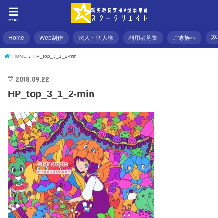
menu
Home
Web制作
法人・個人様
利用者募集
ご家族へ
不
HOME
HP_top_3_1_2-min
2018.09.22
HP_top_3_1_2-min