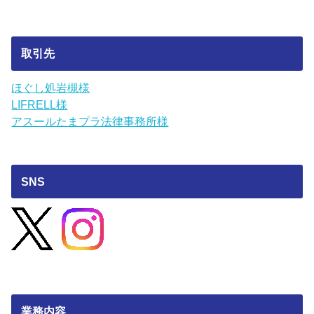
取引先
ほぐし処岩槻様
LIFRELL様
アスールたまプラ法律事務所様
SNS
業務内容