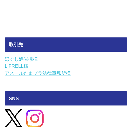
取引先
ほぐし処岩槻様
LIFRELL様
アスールたまプラ法律事務所様
SNS