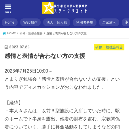
menu
Home
Web制作
法人・個人様
利用者募集
ご家族へ
不
HOME
研修・勉強会報告
感情と表情が合わない方の支援
2023.07.26
研修・勉強会報告
感情と表情が合わない方の支援
2023年7月25日10:00～
とまりぎ勉強会「感情と表情が合わない方の支援」とい
う内容でディスカッションがおこなわれました。
【経緯】
・本人Ａさんは、以前Ｂ型施設に入所していた時に、駅
のホームで下半身を露出、他者の財布を盗む、宗教関係
者についていく、勝手に募金活動をしてしまうなどの問