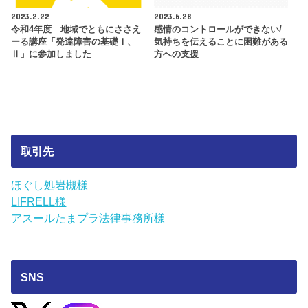
2023.2.22
2023.6.28
令和4年度 地域でともにささえ
感情のコントロールができない/
ーる講座「発達障害の基礎Ⅰ、
気持ちを伝えることに困難がある
Ⅱ」に参加しました
方への支援
取引先
ほぐし処岩槻様
LIFRELL様
アスールたまプラ法律事務所様
SNS