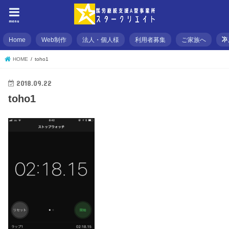
menu
Home
Web制作
法人・個人様
利用者募集
ご家族へ
不
HOME
toho1
2018.09.22
toho1