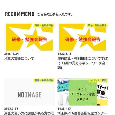
RECOMMEND
こちらの記事も人気です。
研修・勉強会報告
研修・勉強会報告
2018.10.24
2022.8.12
児童の支援について
虐待防止・権利擁護について学ぼ
う！(顔の見えるネットワーク会
議)
研修・勉強会報告
イベント・雑記
2023.3.28
2023.1.23
お金の使い方に課題がある方の心
埼玉県PTA連合会広報誌コンクー