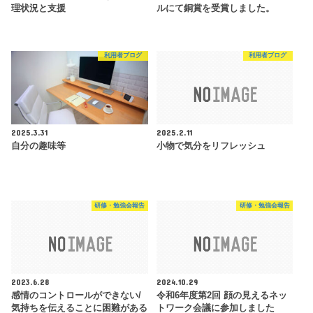
理状況と支援
ルにて銅賞を受賞しました。
利用者ブログ
利用者ブログ
2025.3.31
2025.2.11
自分の趣味等
小物で気分をリフレッシュ
研修・勉強会報告
研修・勉強会報告
2023.6.28
2024.10.29
感情のコントロールができない/
令和6年度第2回 顔の見えるネッ
気持ちを伝えることに困難がある
トワーク会議に参加しました