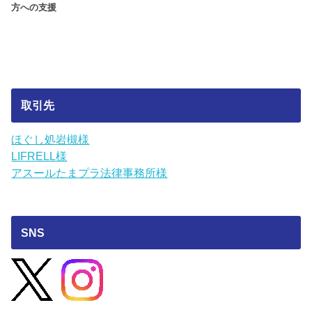
方への支援
取引先
ほぐし処岩槻様
LIFRELL様
アスールたまプラ法律事務所様
SNS