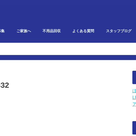
募集
ご家族へ
不用品回収
よくある質問
スタッフブログ
研修・勉強会報告
イベント・雑記
スタークリエイト
利用者ブログ
332
L