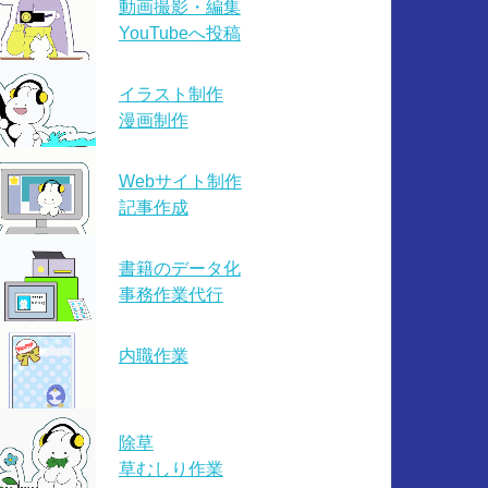
動画撮影・編集
YouTubeへ投稿
イラスト制作
漫画制作
Webサイト制作
記事作成
書籍のデータ化
事務作業代行
内職作業
除草
草むしり作業