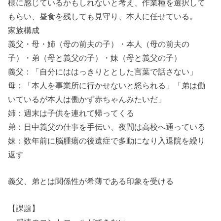
様に感じているかもしれないと考え、作業種を選択して
もらい、昼食を残しても見守り、本人に任せている。
家族構成
義父・母・姉（母の前夫の子）・本人（母の前夫の
子）・弟（母と義父の子）・妹（母と義父の子）
義父：「自分にははっきりととした言葉で話さない」
母：「本人を事業所に行かせないと怒られる」「弟は働
いているが本人は働かず赤ちゃんみたいだ」
姉：週末は子供を連れて帰ってくる
弟：日中義父の仕事を手伝い、夜間は高校へ通っている
妹：数年前に脳腫瘍の後遺症で多動になり入退院を繰り
返す
義父、弟とは関係性が希薄である印象を受ける
【課題】