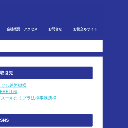
会社概要・アクセス
お問合せ
お役立ちサイト
での業務
取引先
ほぐし処岩槻様
IFRELL様
アスールたまプラ法律事務所様
SNS