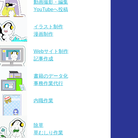
動画撮影・編集
YouTubeへ投稿
イラスト制作
漫画制作
Webサイト制作
記事作成
書籍のデータ化
事務作業代行
内職作業
除草
草むしり作業