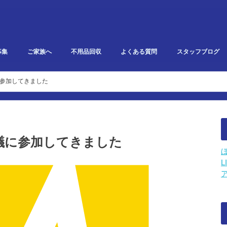
募集
ご家族へ
不用品回収
よくある質問
スタッフブログ
研修・勉強会報告
イベント・雑記
スタークリエイト
利用者ブログ
参加してきました
議に参加してきました
L