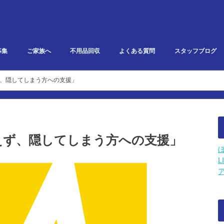
募集
ご家族へ
不用品回収
よくある質問
スタッフブログ
研修・勉強会報告
イベント・雑記
スタークリエイト
利用者ブログ
、隠してしまう方への支援」
えず、隠してしまう方への支援」
L