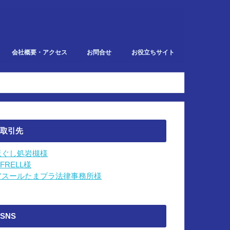
会社概要・アクセス
お問合せ
お役立ちサイト
での業務
取引先
ほぐし処岩槻様
IFRELL様
アスールたまプラ法律事務所様
SNS