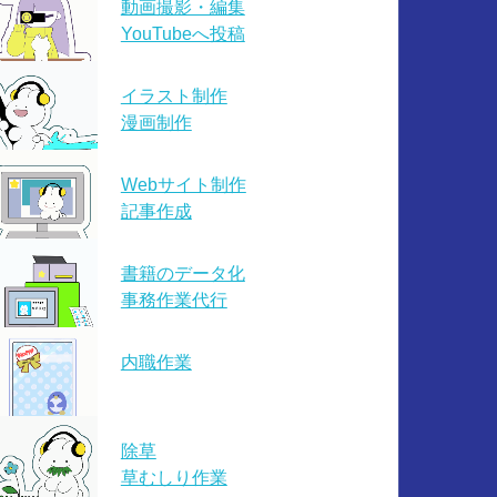
動画撮影・編集
YouTubeへ投稿
イラスト制作
漫画制作
Webサイト制作
記事作成
書籍のデータ化
事務作業代行
内職作業
除草
草むしり作業