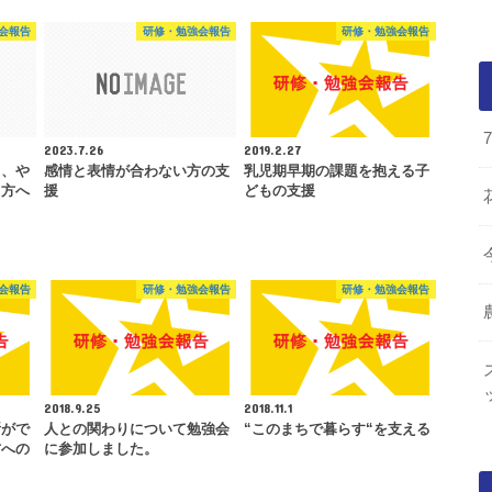
会報告
研修・勉強会報告
研修・勉強会報告
2023.7.26
2019.2.27
く、や
感情と表情が合わない方の支
乳児期早期の課題を抱える子
う方へ
援
どもの支援
会報告
研修・勉強会報告
研修・勉強会報告
2018.9.25
2018.11.1
所がで
人との関わりについて勉強会
“このまちで暮らす“を支える
方への
に参加しました。