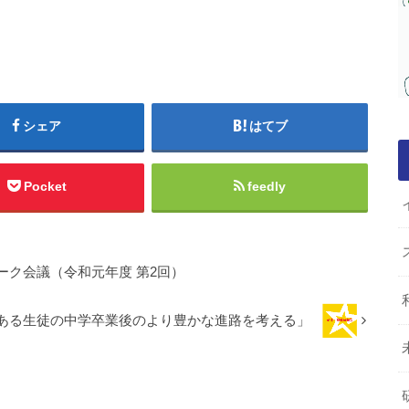
シェア
はてブ
Pocket
feedly
ク会議（令和元年度 第2回）
ある生徒の中学卒業後のより豊かな進路を考える」