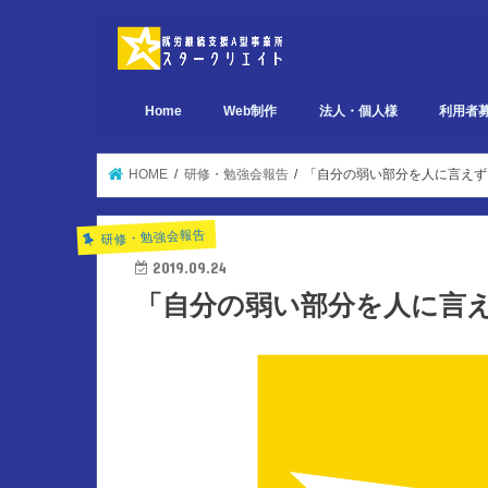
Home
Web制作
法人・個人様
利用者
デザイン関連 ポートフォリオ
ページ設計関連 ポートフォリオ
実装関連 ポートフォリオ
HOME
研修・勉強会報告
「自分の弱い部分を人に言えず
研修・勉強会報告
2019.09.24
「自分の弱い部分を人に言