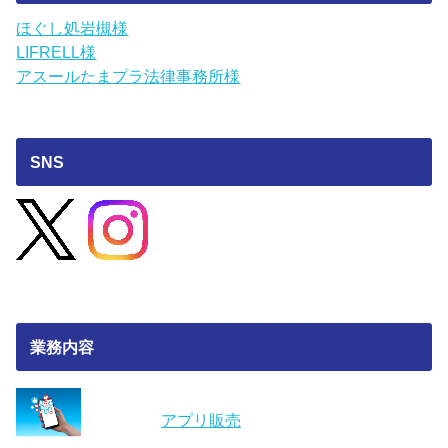
ほぐし処岩槻様
LIFRELL様
アスールたまプラ法律事務所様
SNS
業務内容
アプリ販売